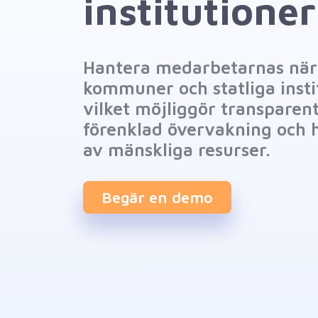
institutioner
Hantera medarbetarnas när
kommuner och statliga insti
vilket möjliggör transparen
förenklad övervakning och 
av mänskliga resurser.
Begär en demo