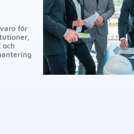
varo för
tutioner,
t och
hantering