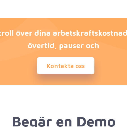
roll över dina arbetskraftskostna
övertid, pauser och
Kontakta oss
Begär en Demo